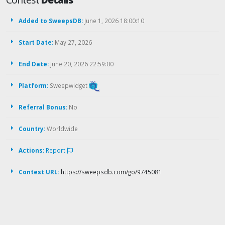
Added to SweepsDB:
June 1, 2026 18:00:10
Start Date:
May 27, 2026
End Date:
June 20, 2026 22:59:00
Platform:
Sweepwidget
Referral Bonus:
No
Country:
Worldwide
Actions:
Report
Contest URL:
https://sweepsdb.com/go/9745081