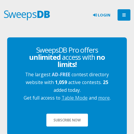
Sweeps
DB
LOGIN
SweepsDB Pro offers
unlimited
access with
no
limits!
The largest
AD-FREE
contest directory
website with
1,059
active contests.
25
added today.
Get full access to
Table Mode
and
more
.
SUBSCRIBE NOW