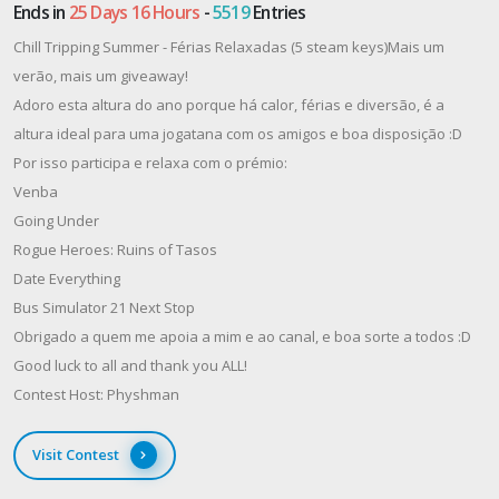
Ends in
25 Days 16 Hours
-
5519
Entries
Chill Tripping Summer - Férias Relaxadas (5 steam keys)Mais um
verão, mais um giveaway!
Adoro esta altura do ano porque há calor, férias e diversão, é a
altura ideal para uma jogatana com os amigos e boa disposição :D
Por isso participa e relaxa com o prémio:
Venba
Going Under
Rogue Heroes: Ruins of Tasos
Date Everything
Bus Simulator 21 Next Stop
Obrigado a quem me apoia a mim e ao canal, e boa sorte a todos :D
Good luck to all and thank you ALL!
Contest Host: Physhman
Visit Contest