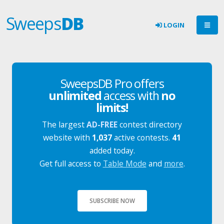
Sweeps
DB
LOGIN
SweepsDB Pro offers
unlimited
access with
no
limits!
The largest
AD-FREE
contest directory
website with
1,037
active contests.
41
added today.
Get full access to
Table Mode
and
more
.
SUBSCRIBE NOW