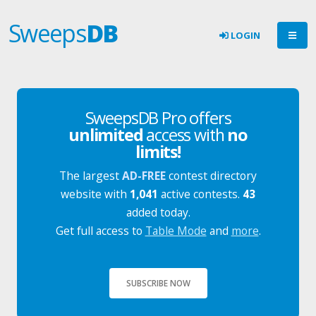
Sweeps
DB
LOGIN
SweepsDB Pro offers
unlimited
access with
no
limits!
The largest
AD-FREE
contest directory
website with
1,041
active contests.
43
added today.
Get full access to
Table Mode
and
more
.
SUBSCRIBE NOW