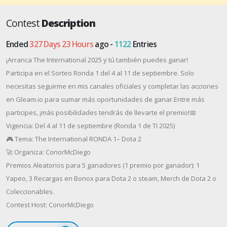
Contest
Description
Ended
327 Days 23 Hours
ago -
1122
Entries
¡Arranca The International 2025 y tú también puedes ganar!
Participa en el Sorteo Ronda 1 del 4 al 11 de septiembre. Solo
necesitas seguirme en mis canales oficiales y completar las acciones
en Gleam.io para sumar más oportunidades de ganar.Entre más
participes, ¡más posibilidades tendrás de llevarte el premio!📅
Vigencia: Del 4 al 11 de septiembre (Ronda 1 de TI 2025)
🎮 Tema: The International RONDA 1– Dota 2
🚀 Organiza: ConorMcDiego
Premios Aleatorios para 5 ganadores (1 premio por ganador): 1
Yapeo, 3 Recargas en Bonox para Dota 2 o steam, Merch de Dota 2 o
Coleccionables.
Contest Host: ConorMcDiego