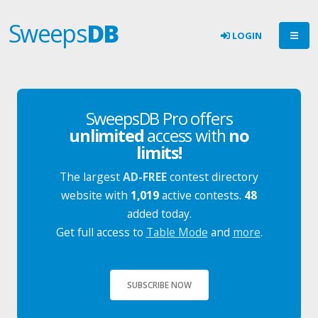
Sweeps
DB
LOGIN
SweepsDB Pro offers
unlimited
access with
no
limits!
The largest
AD-FREE
contest directory
website with
1,019
active contests.
48
added today.
Get full access to
Table Mode
and
more
.
SUBSCRIBE NOW