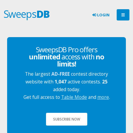
Sweeps
DB
LOGIN
SweepsDB Pro offers
unlimited
access with
no
limits!
The largest
AD-FREE
contest directory
website with
1,047
active contests.
25
added today.
Get full access to
Table Mode
and
more
.
SUBSCRIBE NOW