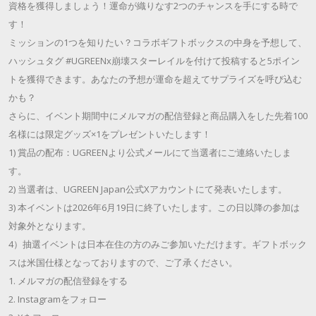
資格を獲得しましょう！運命が織りなす2つのチャンスを手にする時で
す！
ミッションの1つを知りたい？コラボギフトボックスの中身を予想して、
ハッシュタグ #UGREENx崩壊スターレイルを付けて投稿すると5ポイン
トを獲得できます。あなたの予想が運命を超えてサプライズを呼び込む
かも？
さらに、イベント期間中にメルマガの配信登録と商品購入をした先着100
名様には限定グッズ×1をプレゼントいたします！
1) 賞品の配布：UGREENより公式メールにて当選者にご連絡いたしま
す。
2) 当選者は、UGREEN Japan公式Xアカウントにて発表いたします。
3) 本イベントは2026年6月19日に終了いたします。この日以降の参加は
対象外となります。
4）抽選イベントは日本在住の方のみご参加いただけます。ギフトボック
スは米国仕様となっておりますので、ご了承ください。
1. メルマガの配信登録をする
2. Instagramをフォロー