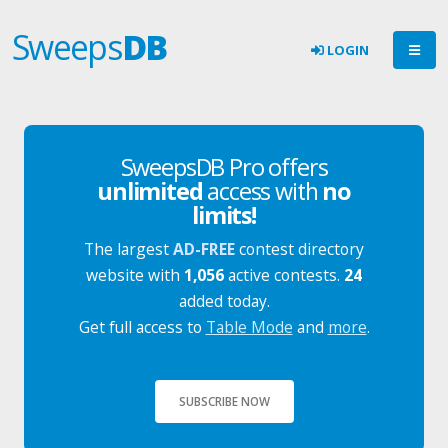
Sweeps
DB
LOGIN
SweepsDB Pro offers
unlimited
access with
no
limits!
The largest
AD-FREE
contest directory
website with
1,056
active contests.
24
added today.
Get full access to
Table Mode
and
more
.
SUBSCRIBE NOW