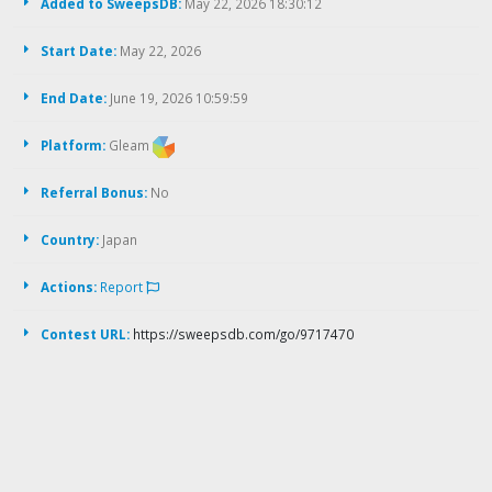
Added to SweepsDB:
May 22, 2026 18:30:12
Start Date:
May 22, 2026
End Date:
June 19, 2026 10:59:59
Platform:
Gleam
Referral Bonus:
No
Country:
Japan
Actions:
Report
Contest URL:
https://sweepsdb.com/go/9717470